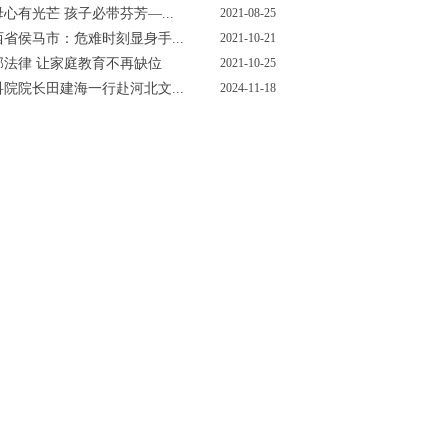
心有光芒 孩子必带芬芳—...
2021-08-25
西省侯马市：危难时刻显身手...
2021-10-21
部法律 让家庭教育不再缺位
2021-10-25
科院院长田建海一行赴河北文...
2024-11-18