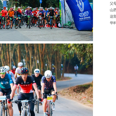
父母
山
这
华