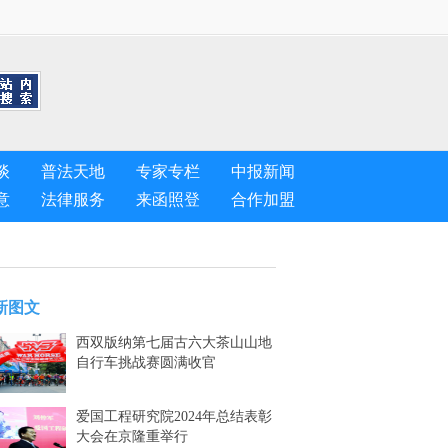
谈
普法天地
专家专栏
中报新闻
意
法律服务
来函照登
合作加盟
新图文
西双版纳第七届古六大茶山山地
自行车挑战赛圆满收官
爱国工程研究院2024年总结表彰
大会在京隆重举行