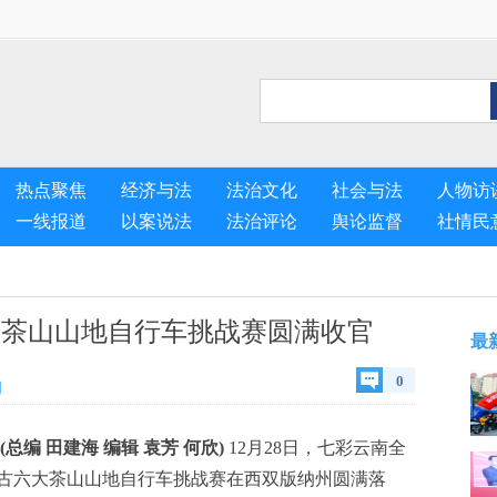
热点聚焦
经济与法
法治文化
社会与法
人物访
一线报道
以案说法
法治评论
舆论监督
社情民
大茶山山地自行车挑战赛圆满收官
最
0
网
(
总编 田建海 编辑 袁芳 何欣
)
12月28日，七彩云南全
届古六大茶山山地自行车挑战赛在西双版纳州圆满落