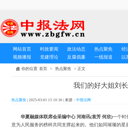
网站首页
时政要闻
政法动态
热点聚焦
经
视频播报
党建理论
反腐倡廉
一线报道
以
首页
热点聚焦
你的位置
>
> 正文
我们的好大姐刘
热点聚焦
| 2025-03-01 15:10:36 | 来源：
中报法网
华夏
融媒体联席会采编中心 河南讯(
袁芳 何欣
)
一个时
意为人民服务的榜样共同支撑起来的。他们如同璀璨的星