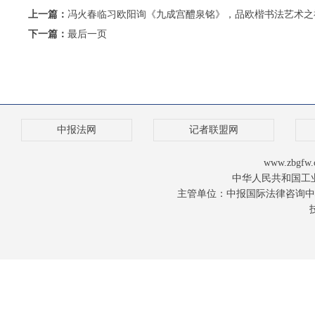
上一篇：
冯火春临习欧阳询《九成宫醴泉铭》，品欧楷书法艺术之
下一篇：
最后一页
中报法网
记者联盟网
www.zbgfw.
中华人民共和国工业
主管单位：中报国际法律咨询中心 