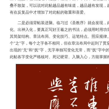
叠不散架，可以说对此帖越品越有味道，越品越有发现，
有在反复品中才增加了对此帖的敬重和喜爱。
二是必须背帖装进脑。临习过《圣教序》就会发现，此帖
化、出神入化，要真正写好王羲之的书法，必须用时用功
其简架结构、章法布局、变化技巧、运笔特点、照应规律。
个"之"字，每个之字各不相同，但在章法布局中起到了贯
出现的"无"和"抚"字，无字单独写变化无常，而"抚"字
此帖各字变化严格核对、死记硬背、入脑入心，方能掌握