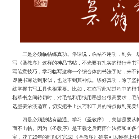
三是必须临帖练真功。俗话说，临帖不用功，到头一场
写《圣教序》这样的神品书帖，不光要有扎实的楷行草书
写笔意技巧，学习临写这样一个综合体的书法字帖，来不
即使书写达到形似，也达不到其神似。练好真功，除了坚
练掌握书写工具也很重要。比如，在临写此帖过程中的楷
楷草书之间转切时，对毛笔和用纸用墨提出很高要求，毛
选墨要浓淡适宜，切实把手上技巧和工具的特点做到完美
四是必须脱帖有融通。学习《圣教序》，关键是要从帖
而不出帖。因为《圣教序》是王羲之后裔怀仁法师和40多
宝，花了25年的时间才完成!《圣教序》确实可以称得上