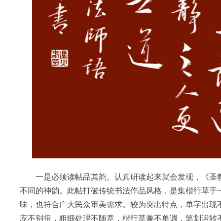
一是必须读帖品其韵。认真研读起来就会发现，《圣教
不同的神韵。此帖打破传统书法作品风格，是集楷行草于
味，也符合广大民众审美需求。较为突出特点，单字出现
应不别扭，粗细处理不随意，楷行草兼不单调，笔划运转