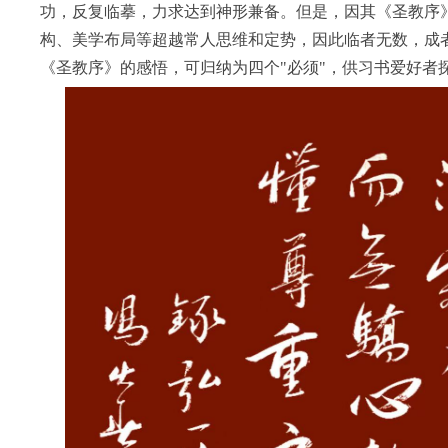
功，反复临摹，力求达到神形兼备。但是，因其《圣教序
构、美学布局等超越常人思维和定势，因此临者无数，成
《圣教序》的感悟，可归纳为四个"必须"，供习书爱好者