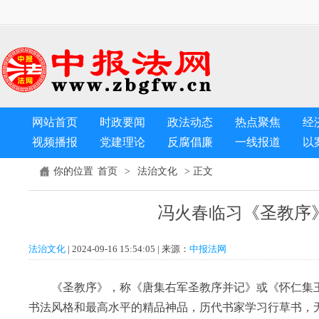
网站首页
时政要闻
政法动态
热点聚焦
经
视频播报
党建理论
反腐倡廉
一线报道
以
首页
法治文化
你的位置
>
> 正文
冯火春临习《圣教序
法治文化
| 2024-09-16 15:54:05 | 来源：
中报法网
《圣教序》，称《唐集右军圣教序并记》或《怀仁集王
书法风格和最高水平的精品神品，历代书家学习行草书，